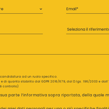
 candidatura ad un ruolo specifico.
a e di quanto stabilito dal GDPR 2016/679, dal D.lgs. 196/2003 e dall
i controllo)
sua parte l’informativa sopra riportata, della quale mi
i miei dati personali per una o più specifiche finalità