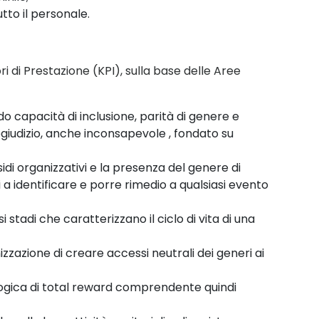
tto il
personale.
ori
di Prestazione
(KPI),
sulla base delle Aree
ndo
capacità di inclusione, parità di genere e
giudizio
,
anche inconsapevole
,
fondato su
sidi
organizzativi e la presenza del genere di
 a identifica
re e porre rimedio a qualsiasi evento
si
stadi che caratterizzano il ciclo di vita di una
izzazione di creare accessi neutrali dei generi ai
logica
di total reward comprendente quindi