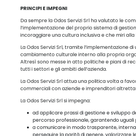
PRINCIPI E IMPEGNI
Da sempre
la
Odos S
e
rvizi
Srl
ha valutato le com
l
’
implementazione del
proprio
sistema di gestion
incoraggia
r
e una cultura
inclusiva e
che miri alla
La Odos Servizi Srl
, tramite l’implementazione di
cambiamento culturale interno alla propria orga
Altresì sono messe in atto politiche e piani di re
tutti i settori e gli ambiti dell’azienda.
La O
dos Servizi
Srl
attua una politica volta a favo
commerciali con aziende e imprenditori altrett
La Odos Servizi Srl
si impegna:
ad
applicare prassi di gestione e sviluppo 
percorso professionale, garantendo uguali p
a
comunicare in modo trasparente, intern
perseguire la parità di genere, valorizzare l