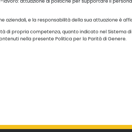
a
–
lavoro
:
attuazione di politiche per supportare il person
che aziendali
,
e la responsabilità della sua attuazione è aff
tività di propria competenza, quanto indicato nel Sistema d
ontenuti nella
presente Politica per la Parità di Genere.