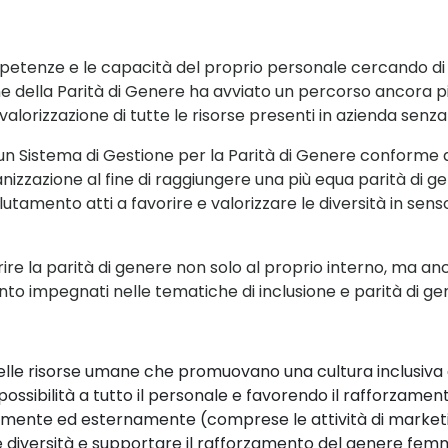
petenze e le capacità del proprio personale cercando d
e della Parità di
G
e
nere ha avviato un perco
rso
ancora p
 valorizzazione
di
tutte le
ris
orse
presenti in azienda
senz
a
 un Sistema di Gestione per la Parità di Genere conforme 
nizzazione al
fine di raggiungere una più equa parità di g
clutamento atti
a favorire e valorizzare le diversità in sen
rire la parità di genere non solo al proprio interno, ma a
anto impegnati nelle
tematiche di inclusione e parità di g
delle risorse umane che promuovano una cultura inclusiva
ossibilità a tutto
il personale e favorendo il rafforzamen
amente ed esternamente (comprese le attività di market
e diversità e supportare il
rafforzamento del genere femmi