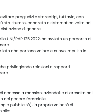
i
evitare pregiudizi e stereotipi
, tuttavia
,
con
iù
stru
tturato
,
concreto e sistematico volto ad
 distinzione di genere
.
alla
UNI/PdR 125:2022, ha avviato un percorso di
enere.
so
lato che portano valore e nuovo impulso in
nche
privilegiando relazioni e rapporti
enere
.
 di
accesso a mansioni aziendali e di crescita nel
to del
genere femminile;
ing e
pubblicità), la propria volontà di
nile;