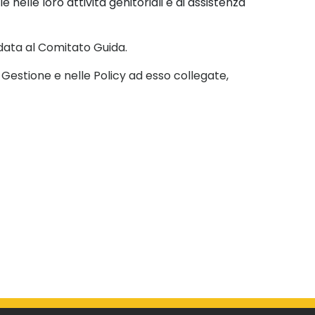
ale
nelle loro attività genitoriali e di assistenza
idata
al Comitato Guida.
i
Gestione e nelle Policy ad esso collegate
,