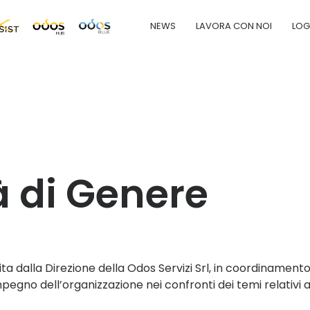
NEWS
LAVORA CON NOI
LOG
tà di Genere
ita dalla Direzione
della Odos S
e
rvizi
Srl
,
in coordinament
’impegno
dell’organizzazione nei confronti dei temi relativi a