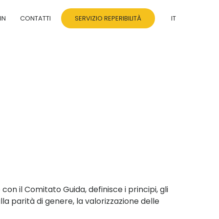
IN
CONTATTI
SERVIZIO REPERIBILITÀ
IT
o
con il Comitato Guida, definisce i principi, gli
lla parità di genere, la valorizzazione delle