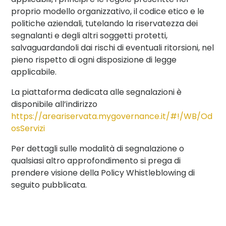
propri
o
modell
o
organizzativ
o
,
il
codic
e
etic
o
e
le
politiche aziendali, tutelando la riservatezza dei
segnalanti e degli altri soggetti protetti,
salvaguardandoli dai rischi di eventuali ritorsioni, nel
pieno rispetto di ogni disposizione di legge
applicabile.
La piattaforma dedicata alle segnalazioni è
disponibile
all’indirizzo
https://areariservata.mygovernance.it/#!/WB/Od
osServizi
Per dettagli sulle modalità di segnalazione o
qualsiasi altro approfondimento si
prega di
prendere visione de
lla Policy Whistleblowing
di
seguito pubblicata
.