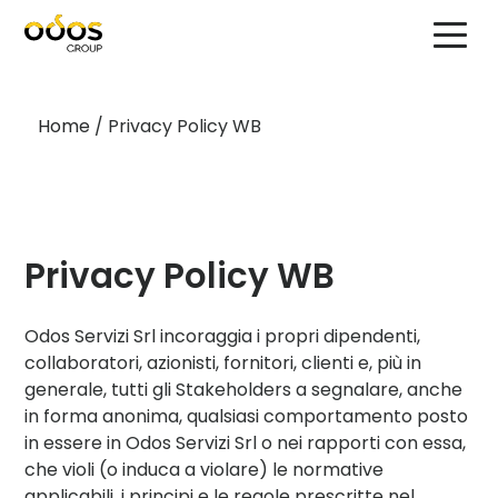
Home
/
Privacy Policy WB
Privacy Policy WB
Odos
Servizi
Srl
incoraggia i propri dipendenti,
collaboratori, azionisti, fornitori, clienti e, più in
generale, tutti gli Stakeholders a segnalare,
anche
in forma anonima
, qualsiasi comportamento posto
in essere in
Odos
Servizi
Srl
o nei rapporti con essa,
che violi (o induca a violare) le normative
applicabili,
i
principi e
le
regole prescritte ne
l