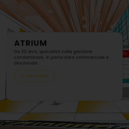
Odos Group:
Gestione centri
ATRIUM
Da 30 anni, specialisti nella gestione
commerciali
condominiale, in particolare commerciale e
direzionale.
SCOPRI I NOSTRI CENTRI
SCOPRI ATRIUM
DIVENTA NOSTRO FORNITORE
Servizi di gestione