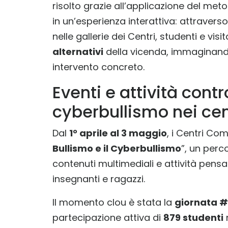
risolto grazie all’applicazione del met
in un’esperienza interattiva: attravers
nelle gallerie dei Centri, studenti e vi
alternativi
della vicenda, immaginand
intervento concreto.
Eventi e attività cont
cyberbullismo nei ce
Dal
1° aprile al 3 maggio
, i Centri Co
Bullismo e il Cyberbullismo
”, un perc
contenuti multimediali e attività pens
insegnanti e ragazzi.
Il momento clou è stata la
giornata 
partecipazione attiva di
879 studenti
n