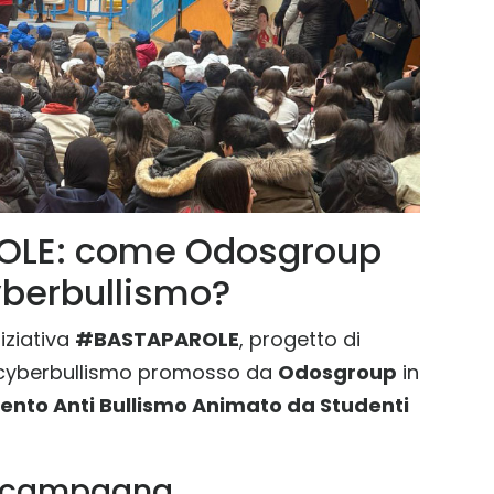
ROLE: come Odosgroup
yberbullismo?
iziativa
#BASTAPAROLE
, progetto di
 il cyberbullismo promosso da
Odosgroup
in
nto Anti Bullismo Animato da Studenti
la campagna